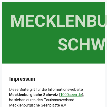
Zum
Inhalt
MECKLENBU
springen
SCHW
Impressum
Diese Seite gilt für die Informationswebsite
Mecklenburgische Schweiz
(
1000seen.de
),
betrieben durch den Tourismusverband
Mecklenburgische Seenplatte e.V.