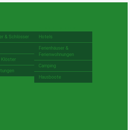
Unterkünfte buchen
er & Schlösser
Hotels
Ferienhäuser &
Ferienwohnungen
 Klöster
Camping
ltungen
Hausboote