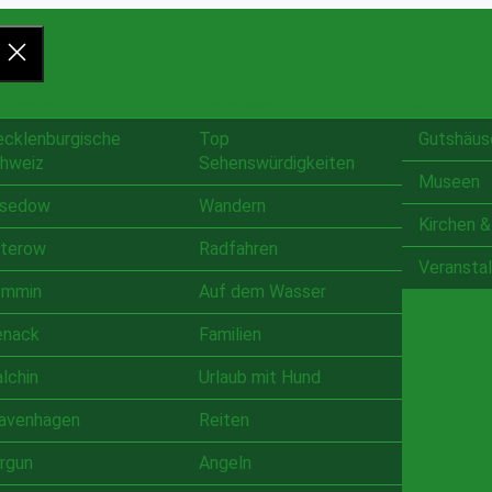
 Region
Erlebnisse
Kultur
cklenburgische
Top
Gutshäus
hweiz
Sehenswürdigkeiten
Museen
sedow
Wandern
Kirchen &
terow
Radfahren
Veransta
mmin
Auf dem Wasser
enack
Familien
lchin
Urlaub mit Hund
avenhagen
Reiten
rgun
Angeln