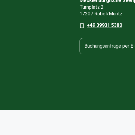
Mecklenburgische Seenpl
Turnplatz 2
17207 Röbel/Müritz
+49 39931 5380
Buchungsanfrage per E-
Barrierefreiheit
Datenschutz
Impressum