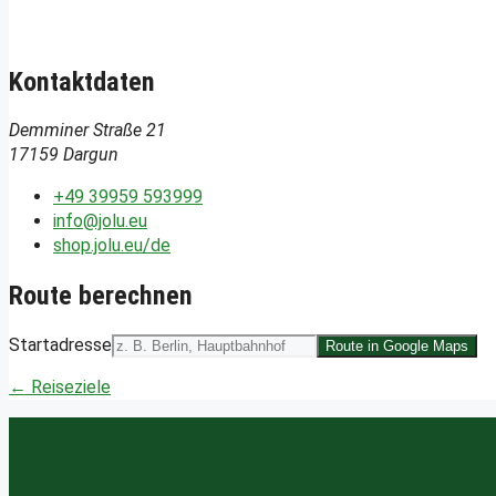
Kontaktdaten
Demminer Straße 21
17159 Dargun
+49 39959 593999
info@jolu.eu
shop.jolu.eu/de
Route berechnen
Startadresse
Route in Google Maps
← Reiseziele