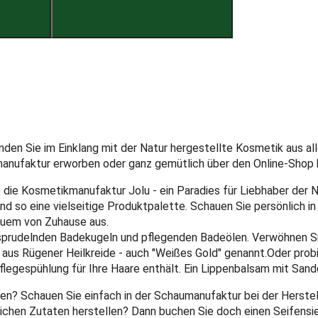
n Sie im Einklang mit der Natur hergestellte Kosmetik aus alle
anufaktur erworben oder ganz gemütlich über den Online-Shop 
 die Kosmetikmanufaktur Jolu - ein Paradies für Liebhaber der N
o eine vielseitige Produktpalette. Schauen Sie persönlich in de
uem von Zuhause aus.
 sprudelnden Badekugeln und pflegenden Badeölen. Verwöhnen Si
g aus Rügener Heilkreide - auch "Weißes Gold" genannt.Oder pro
Pflegespühlung für Ihre Haare enthält. Ein Lippenbalsam mit San
? Schauen Sie einfach in der Schaumanufaktur bei der Herstell
lichen Zutaten herstellen? Dann buchen Sie doch einen Seifensie