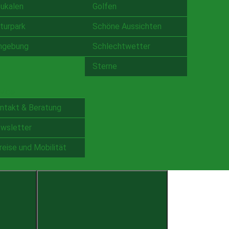
ukalen
Golfen
turpark
Schöne Aussichten
gebung
Schlechtwetter
Sterne
vice
ntakt & Beratung
wsletter
reise und Mobilität